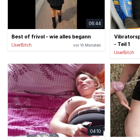
06:44
Best of frivol - wie alles begann
Vibratorsp
- Teil 1
UserBitch
vor 10 Monaten
UserBitch
04:10