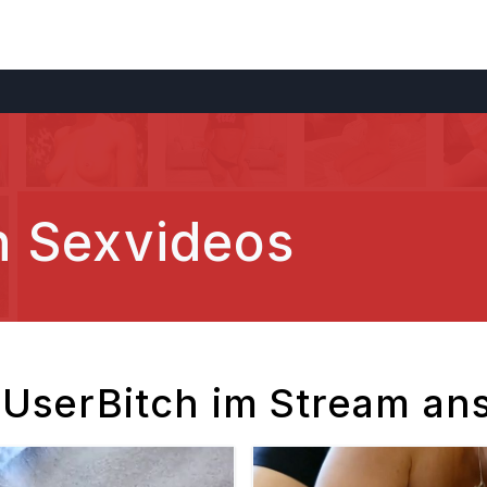
h Sexvideos
n UserBitch im Stream an