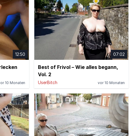
12:50
07:02
rlecken
Best of Frivol – Wie alles begann,
Vol. 2
UserBitch
vor 10 Monaten
vor 10 Monaten