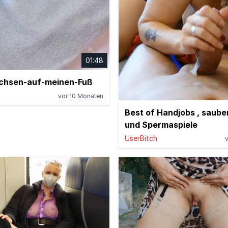
01:48
chsen-auf-meinen-Fuß
vor 10 Monaten
Best of Handjobs , saube
und Spermaspiele
UserBitch