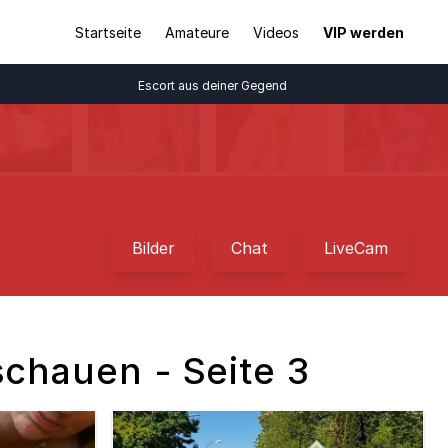
Startseite
Amateure
Videos
VIP werden
Escort aus deiner Gegend
Bilder
Chat
LiveCam
schauen - Seite 3