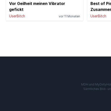
Vor Geilheit meinen Vibrator
Best of Pi
gefickt
Zusammen
UserBitch
UserBitch
vor 11 Monaten
MDH und MyDirtyHobby
Sämtliches Bild- u