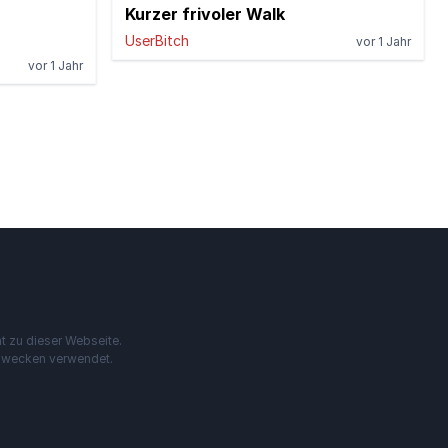
Kurzer frivoler Walk
UserBitch
vor 1 Jahr
vor 1 Jahr
t zu dieser Webseite.
szwecken verwendet.