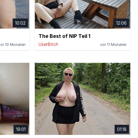
10:02
12:06
The Best of NIP Teil 1
UserBitch
vor 10 Monaten
vor 11 Monaten
19:01
01:18