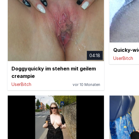
Quicky-wi
04:18
UserBitch
Doggyquicky im stehen mit geilem
creampie
UserBitch
vor 10 Monaten