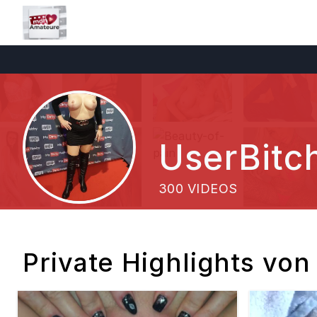
UserBitc
300 VIDEOS
Private Highlights vo