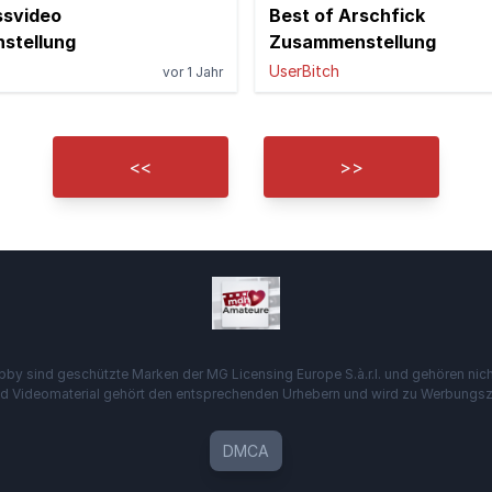
ssvideo
Best of Arschfick
stellung
Zusammenstellung
UserBitch
vor 1 Jahr
<<
>>
 sind geschützte Marken der MG Licensing Europe S.à.r.l. und gehören nich
nd Videomaterial gehört den entsprechenden Urhebern und wird zu Werbung
DMCA